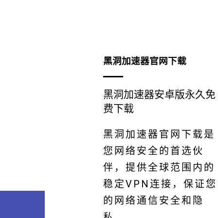
黑洞加速器官网下载
黑洞加速器安卓版永久免
费下载
黑洞加速器官网下载是
您网络安全的首选伙
伴，提供全球范围内的
稳定VPN连接，保证您
的网络通信安全和隐
私。