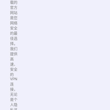
载的
官方
网站
是您
网络
安全
的最
佳选
择。
我们
提供
高
速、
安全
的
VPN
连
接，
无论
是个
人隐
私还