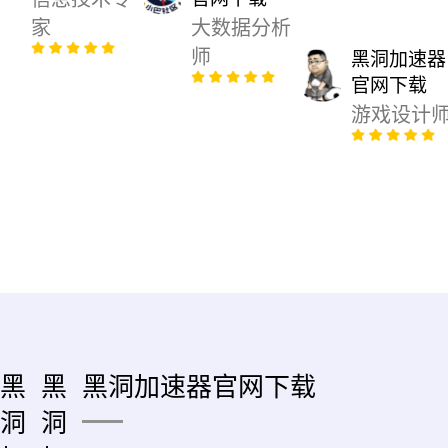
家
大数据分析
师
黑洞加速器
官网下载
游戏设计
黑
黑
黑洞加速器官网下载
洞
洞