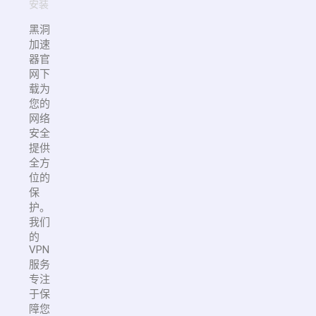
安装
黑洞
加速
器官
网下
载为
您的
网络
安全
提供
全方
位的
保
护。
我们
的
VPN
服务
专注
于保
障您