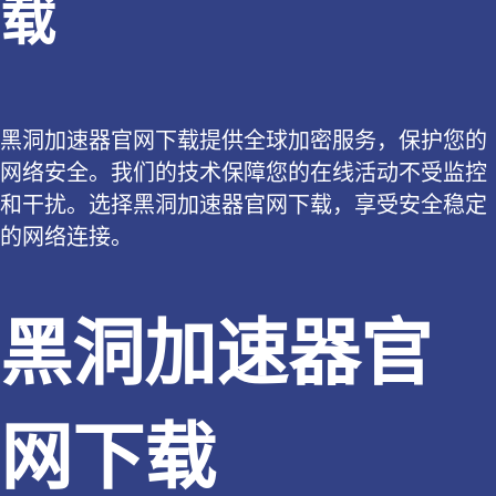
载
黑洞加速器官网下载提供全球加密服务，保护您的
网络安全。我们的技术保障您的在线活动不受监控
和干扰。选择黑洞加速器官网下载，享受安全稳定
的网络连接。
黑洞加速器官
网下载