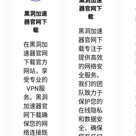
黑洞加速
器官网下
黑洞加速
载
器官网下
载
黑洞加速
器官网下
在黑洞加
载专注于
速器官网
提供高效
下载官方
的网络安
网站，享
全服务。
受专业的
我们的团
VPN服
队致力于
务。黑洞
保护您的
加速器官
在线隐私
网下载确
和数据安
保您的网
全，确保
络连接既