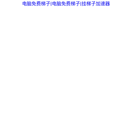
电脑免费梯子|电脑免费梯子|挂梯子加速器