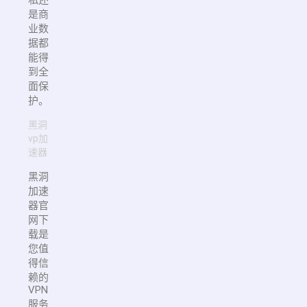
是商
业数
据都
能得
到全
面保
护。
黑洞
vp加
速器
黑洞
加速
器官
网下
载是
您值
得信
赖的
VPN
服务