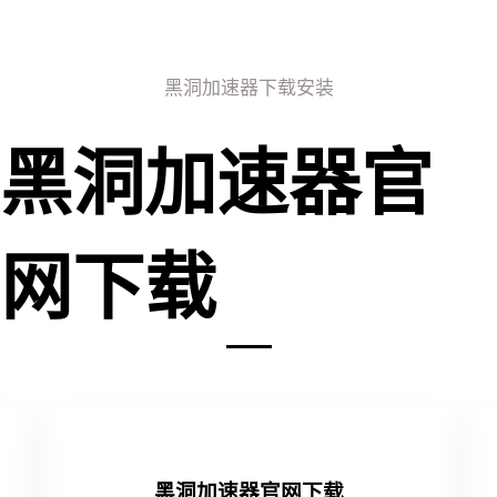
黑洞加速器下载安装
黑洞加速器官
网下载
黑洞加速器官网下载